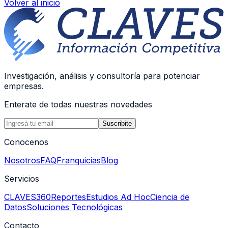
Volver al inicio
Investigación, análisis y consultoría para potenciar
empresas.
Enterate de todas nuestras novedades
Suscribite
Conocenos
Nosotros
FAQ
Franquicias
Blog
Servicios
CLAVES360
Reportes
Estudios Ad Hoc
Ciencia de
Datos
Soluciones Tecnológicas
Contacto