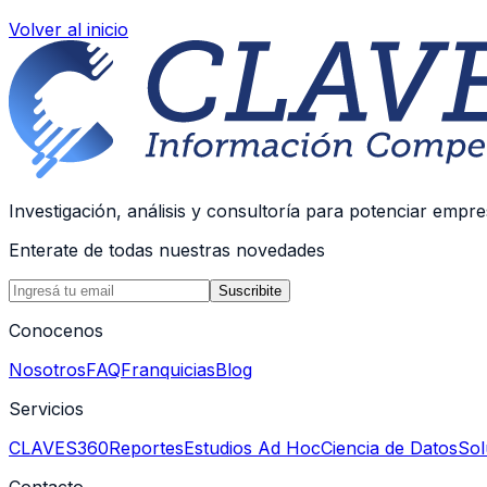
Volver al inicio
Investigación, análisis y consultoría para potenciar empre
Enterate de todas nuestras novedades
Suscribite
Conocenos
Nosotros
FAQ
Franquicias
Blog
Servicios
CLAVES360
Reportes
Estudios Ad Hoc
Ciencia de Datos
Sol
Contacto