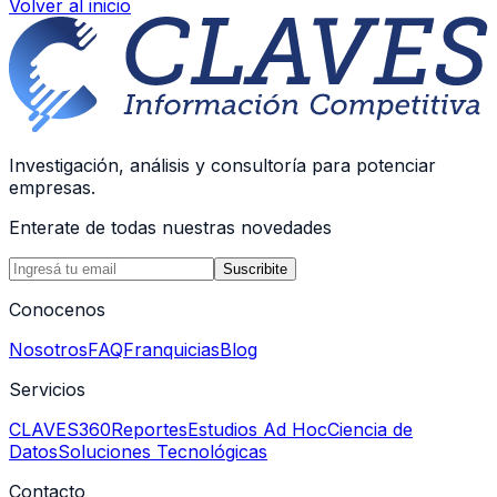
Volver al inicio
Investigación, análisis y consultoría para potenciar
empresas.
Enterate de todas nuestras novedades
Suscribite
Conocenos
Nosotros
FAQ
Franquicias
Blog
Servicios
CLAVES360
Reportes
Estudios Ad Hoc
Ciencia de
Datos
Soluciones Tecnológicas
Contacto