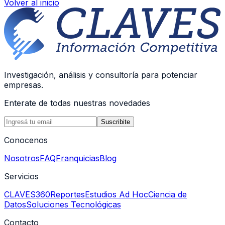
Volver al inicio
Investigación, análisis y consultoría para potenciar
empresas.
Enterate de todas nuestras novedades
Suscribite
Conocenos
Nosotros
FAQ
Franquicias
Blog
Servicios
CLAVES360
Reportes
Estudios Ad Hoc
Ciencia de
Datos
Soluciones Tecnológicas
Contacto